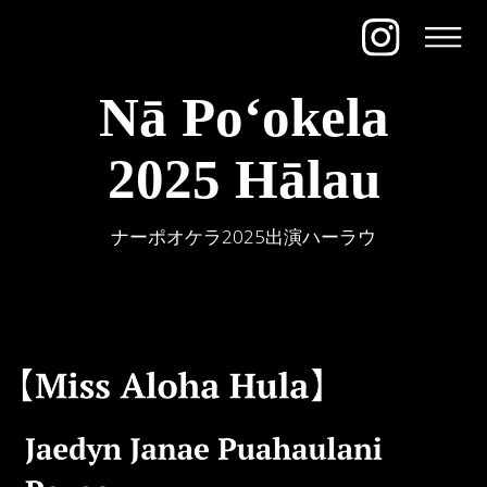
Nā Poʻokela
2025 Hālau
ナーポオケラ2025出演ハーラウ
Home
ホーム
Nā Poʻokela 2025 Hālau
ナーポオケラ2025出演ハーラウ