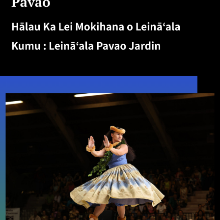
Na Poʻokela 2024 Hālau
ナーポオケラ2024出演ハーラウ